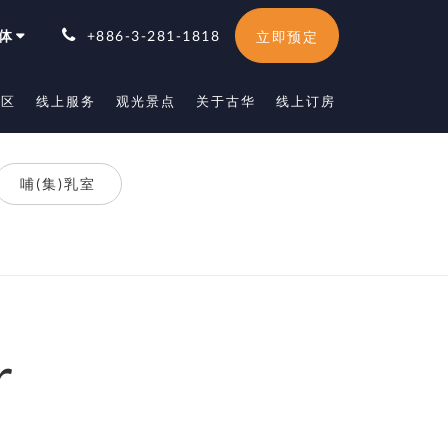
体
+886-3-281-1818
立即预定
专区
线上服务
观光景点
关于古华
线上订房
哺(集)乳室
r