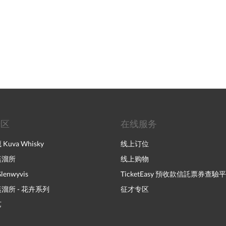
专区
在线服务
uva Whisky
线上订位
蒸溜所
线上购物
enwyvis
TicketEasy 預收款信託票券查驗
溜所 - 花卉系列
征才专区
艺