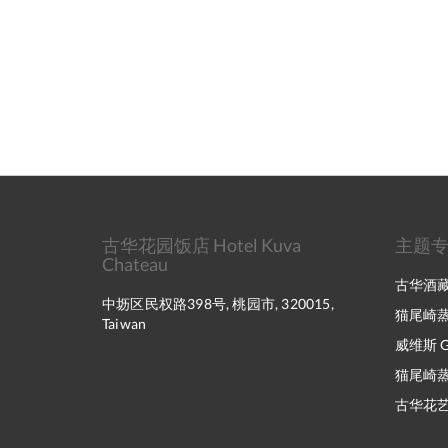
古华花园饭店 Hotel Kuva
主题
Chateau
古华酒藏 K
中坜区民权路398号, 桃园市, 320015,
猫尾崎
Taiwan
威维斯 Gl
猫尾崎蒸
古华花