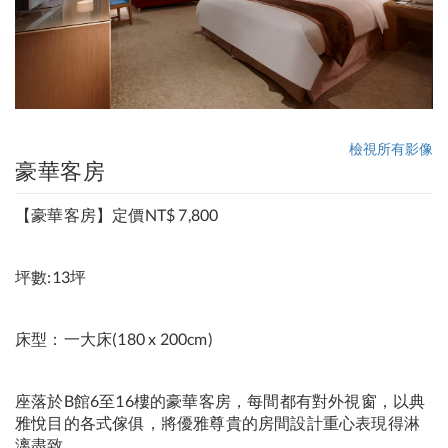
檢視所有影像
豪華客房
【豪華客房】定價NT$ 7,800
坪數:13坪
床型：一大床(180 x 200cm)
座落於B館6至16樓的豪華客房，每間都有對外視窗，以典
雅悅目的各式傢俱，將優雅尊貴的房間設計重心表現得淋
漓盡致。