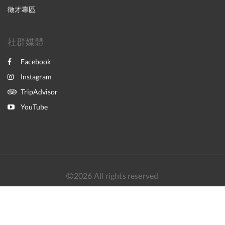
徵才專區
社群媒體
Facebook
Instagram
TripAdvisor
YouTube
2026
All rights reserved
简体
繁體
English
日本語
Powered by
Canvas