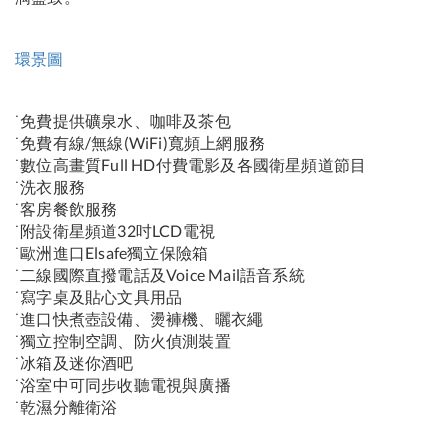
環景圖
˙免費提供礦泉水、咖啡及茶包
˙免費有線/無線(WiFi)寬頻上網服務
˙ 數位高畫質Full HD付費電影及各國衛星頻道節目
˙洗衣服務
˙客房餐飲服務
˙附設衛星頻道32吋LCD電視
˙歐洲進口Elsafe獨立保險箱
˙二線國際直撥電話及Voice Mail語音系統
˙寫字桌及貼心文具用品
˙進口快煮壺設備、燙褲機、曬衣繩
˙獨立控制空調、防火偵測裝置
˙冰箱及迷你酒吧
˙浴室中可同步收聽電視與廣播
˙乾濕分離衛浴