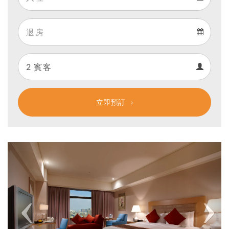
Arrival
Departure
calendar
Departure
Guests
calendar
Guests
calendar
立即預訂
Previous
Next