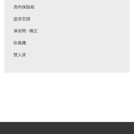
房內保險箱
提供空調
淋浴間 - 獨立
吹風機
雙人床