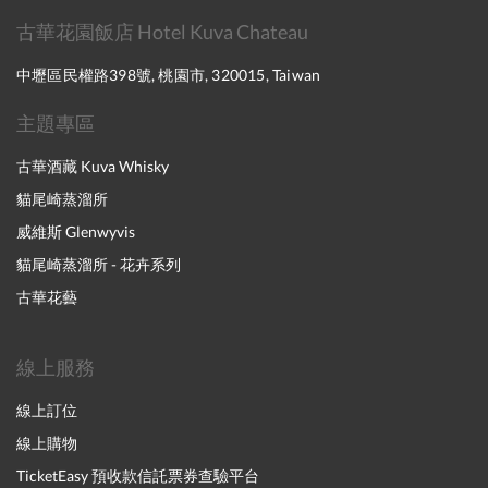
古華花園飯店 Hotel Kuva Chateau
中壢區民權路398號, 桃園市, 320015, Taiwan
主題專區
古華酒藏 Kuva Whisky
貓尾崎蒸溜所
威維斯 Glenwyvis
貓尾崎蒸溜所 - 花卉系列
古華花藝
線上服務
線上訂位
線上購物
TicketEasy 預收款信託票券查驗平台