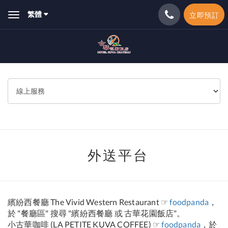
繁體
立即預訂
Toggle
navigation
外送平台
繽紛西餐廳 The Vivid Western Restaurant ☞
foodpanda
，
於 "餐廳區" 搜尋 "繽紛西餐廳 或 古華花園飯店"。
小古華咖啡 (LA PETITE KUVA COFFEE) ☞
foodpanda
，於