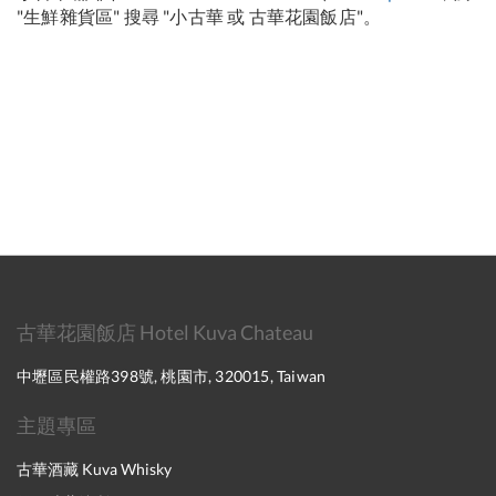
"生鮮雜貨區" 搜尋 "小古華 或 古華花園飯店"。
古華花園飯店 Hotel Kuva Chateau
中壢區民權路398號, 桃園市, 320015, Taiwan
主題專區
古華酒藏 Kuva Whisky